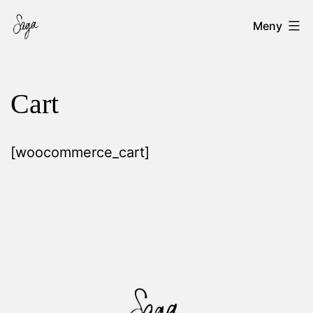
Hoppa
Saga
Meny
till
Ernberg
innehåll
Cart
[woocommerce_cart]