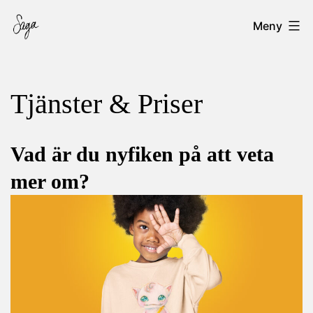
Hoppa
Saga
Meny
till
Ernberg
innehåll
Tjänster & Priser
Vad är du nyfiken på att veta
mer om?