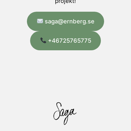
projekt!
saga@ernberg.se
+46725765775